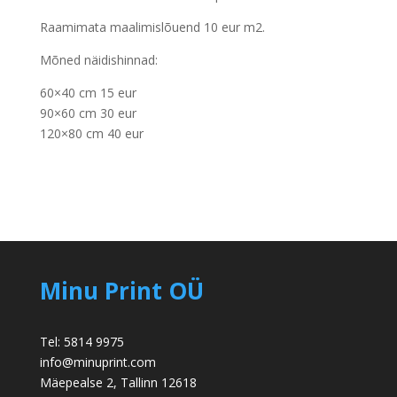
Raamimata maalimislõuend 10 eur m2.
Mõned näidishinnad:
60×40 cm 15 eur
90×60 cm 30 eur
120×80 cm 40 eur
Minu Print OÜ
Tel: 5814 9975
info@minuprint.com
Mäepealse 2, Tallinn 12618